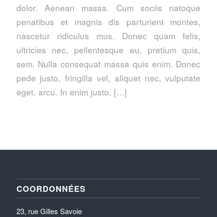
dolor. Aenean massa. Cum sociis natoque
penatibus et magnis dis parturient montes,
nascetur ridiculus mus. Donec quam felis,
ultricies nec, pellentesque eu, pretium quis,
sem. Nulla consequat massa quis enim. Donec
pede justo, fringilla vel, aliquet nec, vulputate
eget, arcu. In enim justo, […]
COORDONNÉES
23, rue Gilles Savoie