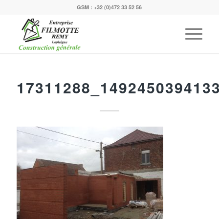
GSM :
+32 (0)472 33 52 56
17311288_149245039413